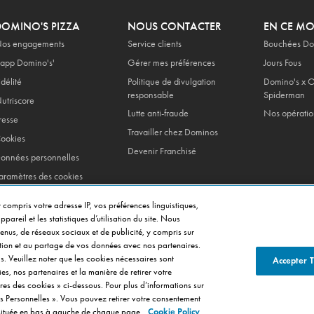
DOMINO'S PIZZA
NOUS CONTACTER
EN CE M
os engagements
Service clients
Bouchées Do
'app Domino's'
Gérer mes préférences
Jours Fous
idélité
Politique de divulgation
Domino's x O
responsable
Spiderman
utriscore
Lutte anti-fraude
Nos opératio
resse
Travailler chez Dominos
ookies
Devenir Franchisé
onnées personnelles
aramètres des cookies
entions legales
 compris votre adresse IP, vos préférences linguistiques,
onditions generales de
pareil et les statistiques d’utilisation du site. Nous
ente
tenus, de réseaux sociaux et de publicité, y compris sur
isation et au partage de vos données avec nos partenaires.
s. Veuillez noter que les cookies nécessaires sont
Accepter 
ies, nos partenaires et la manière de retirer votre
res des cookies » ci-dessous. Pour plus d’informations sur
es Personnelles ». Vous pouvez retirer votre consentement
e située en bas à gauche de chaque page.
Cookie Policy