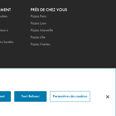
OMENT
PRÈS DE CHEZ VOUS
ubles
Pizzas Paris
Pizzas Lyon
asis x
Pizzas Marseille
Pizzas Lille
ns locales
Pizzas Nantes
Tout
Tout Refuser
Paramètres des cookies