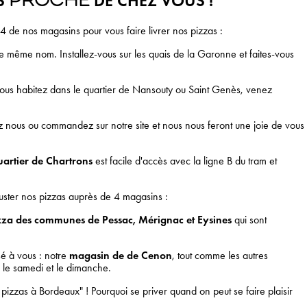
US
DE CHEZ VOUS !
PROCHE
 4 de nos magasins pour vous faire livrer nos pizzas :
 le même nom. Installez-vous sur les quais de la Garonne et faites-vous
Si vous habitez dans le quartier de Nansouty ou Saint Genès, venez
z nous ou commandez sur notre site et nous nous feront une joie de vous
uartier de Chartrons
est facile d'accès avec la ligne B du tram et
uster nos pizzas auprès de 4 magasins :
zza des communes de Pessac, Mérignac et Eysines
qui sont
é à vous : notre
magasin de de Cenon
, tout comme les autres
s le samedi et le dimanche.
izzas à Bordeaux" ! Pourquoi se priver quand on peut se faire plaisir