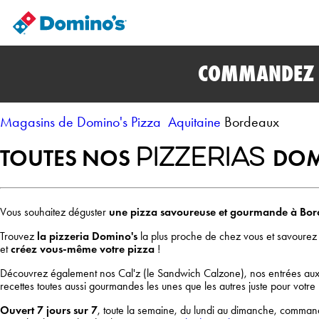
COMMANDEZ E
Magasins de Domino's Pizza
Aquitaine
Bordeaux
TOUTES NOS
DOM
PIZZERIAS
Vous souhaitez déguster
une pizza savoureuse et gourmande à Bo
Trouvez
la pizzeria Domino's
la plus proche de chez vous et savourez
et
créez vous-même votre pizza
!
Découvrez également nos Cal'z
(le Sandwich Calzone), nos entrées au
recettes toutes aussi gourmandes les unes que les autres juste pour votre p
Ouvert 7 jours sur 7
, toute la semaine, du lundi au dimanche, command