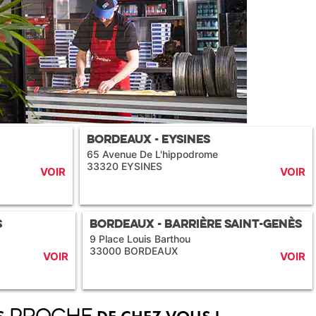
Bordeaux - Eysines
65 Avenue De L'hippodrome
33320 EYSINES
VOIR
VOIR
s
Bordeaux - Barrière Saint-Genès
9 Place Louis Barthou
33000 BORDEAUX
VOIR
VOIR