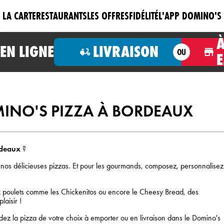
LA CARTE
RESTAURANTS
LES OFFRES
FIDÉLITÉ
L'APP DOMINO'S
N LIGNE
LIVRAISON
OU
INO'S PIZZA À BORDEAUX
rdeaux
?
 nos délicieuses pizzas. Et pour les gourmands, composez, personnalisez
x poulets comme les
Chickenitos ou encore le Cheesy Bread, des
laisir !
ez la pizza de votre choix à emporter ou en livraison dans le Domino's