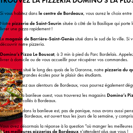
TROUVEZ LA PIZZERIA DOMINO'S LA PL
Si vous habitez dans
le centre de Bordeaux
, vous aurez le choix entre
Notre
pizzeria de Saint-Seurin
située à côté de la Basilique qui porte
livrer une pizza rapidement !
Le
magasin de Barrière-Saint-Genès
situé dans le sud de la ville. 
découvrir notre pizzeria.
Domino’s Pizza Le Bouscat
, à 3 min à pied du Parc Bordelais. Appele
livrer à domicile ou de vous accueillir pour récupérer vos commandes.
Directement situé le long des quais de la Garonne, notre
pizzeria du q
proche des grandes écoles pour le plaisir des étudiants.
Si vous habitez aux alentours de Bordeaux, vous pourrez également dég
Du côté de la banlieue ouest, vous trouverez les magasins
Domino’s Pi
directement collés à Bordeaux.
Si vous êtes dans la banlieue est, pas de panique, nous avons aussi pens
magasins de Bordeaux, est ouvert tous les jours de la semaine, y compri
Vous avez désormais la réponse à la question "où manger les meilleures p
?
Les meilleures pizzerias de Bordeaux
n'attendent plus que vous !