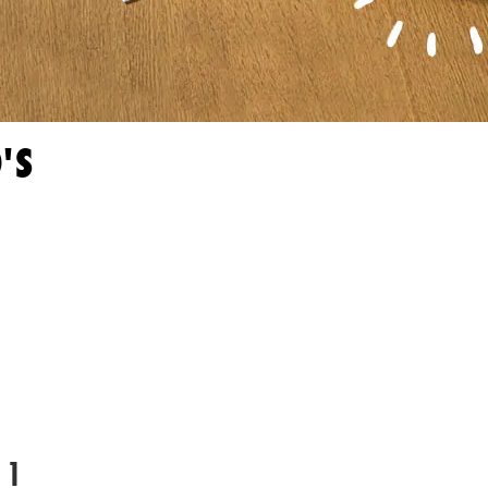
'S
 1