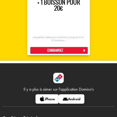
+ 1 BOISSON POUR
20€
Uniquement valable pour ce Domino's jusqu'au 01-01-
27
Conditions >
COMMANDEZ
Il y a plus à aimer sur
l'application Domino's
iPhone
Android