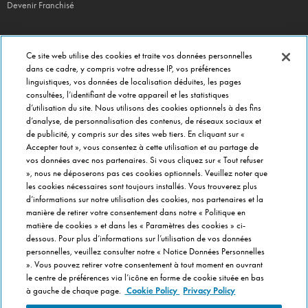
Devenir Franchisé
Ce site web utilise des cookies et traite vos données personnelles
EN CE MOMENT
dans ce cadre, y compris votre adresse IP, vos préférences
linguistiques, vos données de localisation déduites, les pages
Bouchées Doubles
consultées, l’identifiant de votre appareil et les statistiques
Jours Fous
d’utilisation du site. Nous utilisons des cookies optionnels à des fins
d’analyse, de personnalisation des contenus, de réseaux sociaux et
Domino's x Oasis x Spiderman
de publicité, y compris sur des sites web tiers. En cliquant sur «
Nos opérations locales
Accepter tout », vous consentez à cette utilisation et au partage de
vos données avec nos partenaires. Si vous cliquez sur « Tout refuser
», nous ne déposerons pas ces cookies optionnels. Veuillez noter que
les cookies nécessaires sont toujours installés. Vous trouverez plus
PRÈS DE CHEZ VOUS
d’informations sur notre utilisation des cookies, nos partenaires et la
Pizzas Paris
manière de retirer votre consentement dans notre « Politique en
Pizzas Lyon
matière de cookies » et dans les « Paramètres des cookies » ci-
dessous. Pour plus d’informations sur l’utilisation de vos données
Pizzas Marseille
personnelles, veuillez consulter notre « Notice Données Personnelles
Pizzas Lille
». Vous pouvez retirer votre consentement à tout moment en ouvrant
le centre de préférences via l’icône en forme de cookie située en bas
Pizzas Nantes
à gauche de chaque page.
Cookie Policy
Privacy Policy