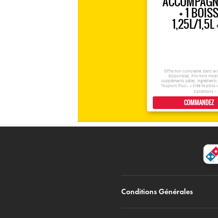
ACCOMPAGN
+ 1 BOIS
1,25L/1,5L 
Offre non cumulable, dans la l
disponibles. Prix hors modi
suppléments pâtes, ingrédients
Toujours Plus», « Créé ta pizza »
Conditions >
COMMANDEZ
Conditions Générales