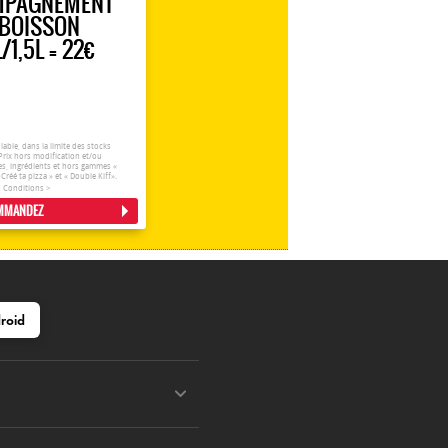
MPAGNEMENT
1 BOISSON
L/1,5L = 22€
able, dans la limite des stocks
Prix hors modification et/ou
s, ingrédients et hors gammes «
Créé ta pizza » et « Double Kiff».
Conditions >
MMANDEZ
roid