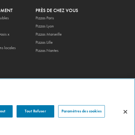
OMENT
PRÈS DE CHEZ VOUS
ubles
Pizzas Paris
Pizzas Lyon
asis x
Pizzas Marseille
Pizzas Lille
ns locales
Pizzas Nantes
Tout
Tout Refuser
Paramètres des cookies