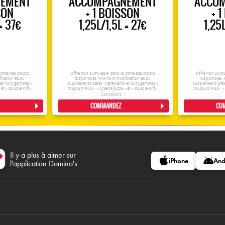
EMENT
ACCOMPAGNEMENT
ACCO
SON
+ 1 BOISSON
+ 
= 37€
1,25L/1,5L = 27€
1,25
imite des stocks
Offre non cumulable, dans la limite des stocks
Offre non cumul
fication et/ou
disponibles. Prix hors modification et/ou
disponibles. 
 et hors gammes «
suppléments pâtes, ingrédients et hors gammes «
suppléments pâte
 et « Double Kiff».
Toujours Plus», « Créé ta pizza » et « Double Kiff».
Toujours Plus», « 
Conditions >
COMMANDEZ
CO
Il y a plus à aimer sur
iPhone
And
l'application Domino's