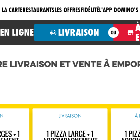
LA CARTE
RESTAURANTS
LES OFFRES
FIDÉLITÉ
L'APP DOMINO'S
N LIGNE
LIVRAISON
OU
RE Livraison et Vente à Empo
ON
LIVRAISON
À 
GES + 1
1 PIZZA LARGE + 1
1 PIZ