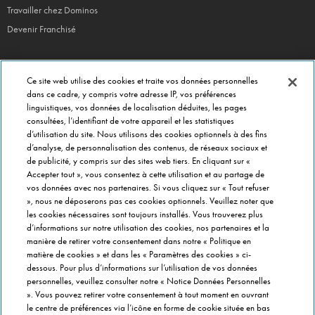
Travailler chez Dominos
Devenir Franchisé
Ce site web utilise des cookies et traite vos données personnelles
EN CE MOMENT
dans ce cadre, y compris votre adresse IP, vos préférences
linguistiques, vos données de localisation déduites, les pages
Bouchées Doubles
consultées, l’identifiant de votre appareil et les statistiques
Jours Fous
d’utilisation du site. Nous utilisons des cookies optionnels à des fins
d’analyse, de personnalisation des contenus, de réseaux sociaux et
Domino's x Oasis x Spiderman
de publicité, y compris sur des sites web tiers. En cliquant sur «
Nos opérations locales
Accepter tout », vous consentez à cette utilisation et au partage de
vos données avec nos partenaires. Si vous cliquez sur « Tout refuser
», nous ne déposerons pas ces cookies optionnels. Veuillez noter que
les cookies nécessaires sont toujours installés. Vous trouverez plus
PRÈS DE CHEZ VOUS
d’informations sur notre utilisation des cookies, nos partenaires et la
Pizzas Paris
manière de retirer votre consentement dans notre « Politique en
Pizzas Lyon
matière de cookies » et dans les « Paramètres des cookies » ci-
dessous. Pour plus d’informations sur l’utilisation de vos données
Pizzas Marseille
personnelles, veuillez consulter notre « Notice Données Personnelles
Pizzas Lille
». Vous pouvez retirer votre consentement à tout moment en ouvrant
le centre de préférences via l’icône en forme de cookie située en bas
Pizzas Nantes