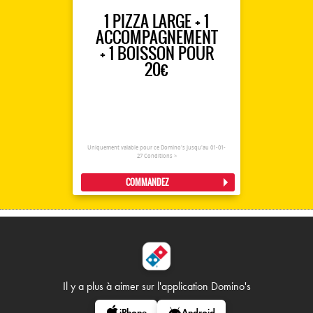
1 PIZZA LARGE + 1
ACCOMPAGNEMENT
+ 1 BOISSON POUR
20€
Uniquement valable pour ce Domino's jusqu'au 01-01-
27
Conditions >
COMMANDEZ
Il y a plus à aimer sur
l'application Domino's
iPhone
Android