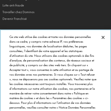
Lutte anti-fraude
Travailler chez Dominos
Devenir Franchisé
Ce site web utilise des cookies et traite vos données personnelles
EN CE MOMENT
dans ce cadre, y compris votre adresse IP, vos préférences
linguistiques, vos données de localisation déduites, les pages
Bouchées Doubles
consultées, l’identifiant de votre appareil et les statistiques
Jours Fous
d’utilisation du site. Nous utilisons des cookies optionnels à des fins
d’analyse, de personnalisation des contenus, de réseaux sociaux et
Domino's x Oasis x Spiderman
de publicité, y compris sur des sites web tiers. En cliquant sur «
Nos opérations locales
Accepter tout », vous consentez à cette utilisation et au partage de
vos données avec nos partenaires. Si vous cliquez sur « Tout refuser
», nous ne déposerons pas ces cookies optionnels. Veuillez noter que
les cookies nécessaires sont toujours installés. Vous trouverez plus
PRÈS DE CHEZ VOUS
d’informations sur notre utilisation des cookies, nos partenaires et la
Pizzas Paris
manière de retirer votre consentement dans notre « Politique en
Pizzas Lyon
matière de cookies » et dans les « Paramètres des cookies » ci-
dessous. Pour plus d’informations sur l’utilisation de vos données
Pizzas Marseille
personnelles, veuillez consulter notre « Notice Données Personnelles
Pizzas Lille