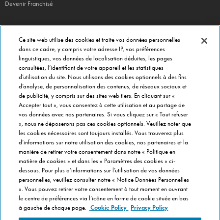
Devenir Franchisé
Ce site web utilise des cookies et traite vos données personnelles
EN CE MOMENT
dans ce cadre, y compris votre adresse IP, vos préférences
linguistiques, vos données de localisation déduites, les pages
Bouchées Doubles
consultées, l’identifiant de votre appareil et les statistiques
Jours Fous
d’utilisation du site. Nous utilisons des cookies optionnels à des fins
d’analyse, de personnalisation des contenus, de réseaux sociaux et
Domino's x Oasis x Spiderman
de publicité, y compris sur des sites web tiers. En cliquant sur «
Nos opérations locales
Accepter tout », vous consentez à cette utilisation et au partage de
vos données avec nos partenaires. Si vous cliquez sur « Tout refuser
», nous ne déposerons pas ces cookies optionnels. Veuillez noter que
les cookies nécessaires sont toujours installés. Vous trouverez plus
PRÈS DE CHEZ VOUS
d’informations sur notre utilisation des cookies, nos partenaires et la
Pizzas Paris
manière de retirer votre consentement dans notre « Politique en
Pizzas Lyon
matière de cookies » et dans les « Paramètres des cookies » ci-
dessous. Pour plus d’informations sur l’utilisation de vos données
Pizzas Marseille
personnelles, veuillez consulter notre « Notice Données Personnelles
Pizzas Lille
». Vous pouvez retirer votre consentement à tout moment en ouvrant
le centre de préférences via l’icône en forme de cookie située en bas
Pizzas Nantes
à gauche de chaque page.
Cookie Policy
Privacy Policy