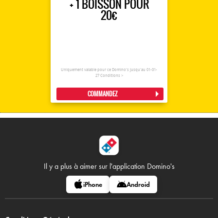
+ 1 BOISSON POUR
20€
Uniquement valable pour ce Domino's jusqu'au 01-01-
27
Conditions >
COMMANDEZ
Il y a plus à aimer sur
l'application Domino's
iPhone
Android