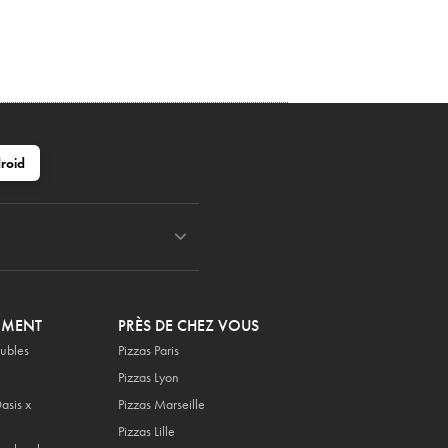
roid
OMENT
PRÈS DE CHEZ VOUS
ubles
Pizzas Paris
Pizzas Lyon
asis x
Pizzas Marseille
Pizzas Lille