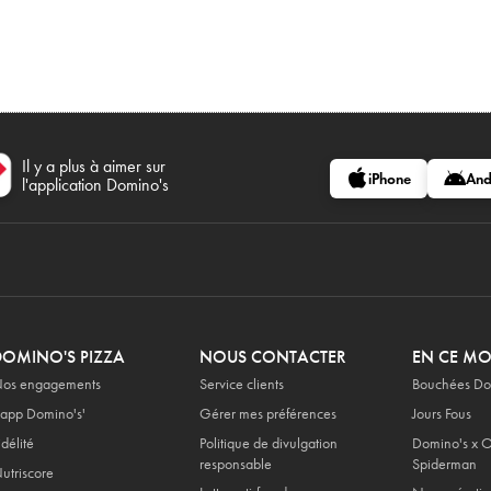
Il y a plus à aimer sur
iPhone
And
l'application Domino's
DOMINO'S PIZZA
NOUS CONTACTER
EN CE M
os engagements
Service clients
Bouchées Do
'app Domino's'
Gérer mes préférences
Jours Fous
idélité
Politique de divulgation
Domino's x O
responsable
Spiderman
utriscore