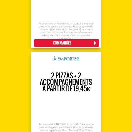
Prix conseillé. OFFRE NON CUMULABLE, à emporter
dans les magasins participants. Hors suppléments
pâtes et ingrédients. Hors "Double Kiff" et Crée ta
pizza". Hors Dominos Fondues. Modifiables sans
préavis. Dans la limite des stocks disponibles.
Conditions >
COMMANDEZ
À EMPORTER
2 PIZZAS + 2
ACCOMPAGNEMENTS
À PARTIR DE 19,45€
Prix conseillé. OFFRE NON CUMULABLE, à emporter
dans les magasins participants. Hors suppléments
pâtes et ingrédients. Hors "Double Kiff" et Crée ta