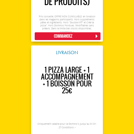
DE PRODUITS)
Prix conseillé. OFFRE NON CUMULABLE, en livraison
dans les magasins participants. Hors suppléments
pâtes et ingrédients. Hors "Double Kiff" et Crée ta
pizza". Hors Dominos Fondues. Modifiables sans
préavis. Dans la limite des stocks disponibles.
Conditions >
COMMANDEZ
LIVRAISON
1 PIZZA LARGE + 1
ACCOMPAGNEMENT
+ 1 BOISSON POUR
25€
Uniquement valable pour ce Domino's jusqu'au 01-01-
27
Conditions >