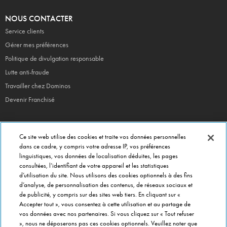
NOUS CONTACTER
Service clients
Gérer mes préférences
Politique de divulgation responsable
Lutte anti-fraude
Travailler chez Dominos
Devenir Franchisé
Ce site web utilise des cookies et traite vos données personnelles
EN CE MOMENT
dans ce cadre, y compris votre adresse IP, vos préférences
linguistiques, vos données de localisation déduites, les pages
Bouchées Doubles
consultées, l’identifiant de votre appareil et les statistiques
Jours Fous
d’utilisation du site. Nous utilisons des cookies optionnels à des fins
d’analyse, de personnalisation des contenus, de réseaux sociaux et
Domino's x Oasis x Spiderman
de publicité, y compris sur des sites web tiers. En cliquant sur «
Nos opérations locales
Accepter tout », vous consentez à cette utilisation et au partage de
vos données avec nos partenaires. Si vous cliquez sur « Tout refuser
», nous ne déposerons pas ces cookies optionnels. Veuillez noter que