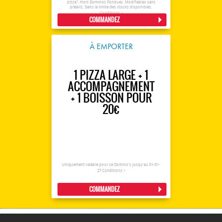
pizza". Hors Dominos Fondues. Modifiables sans
préavis. Dans la limite des stocks disponibles.
Conditions >
COMMANDEZ
À EMPORTER
1 PIZZA LARGE + 1
ACCOMPAGNEMENT
+ 1 BOISSON POUR
20€
Uniquement valable pour ce Domino's jusqu'au 01-01-
27
Conditions >
COMMANDEZ