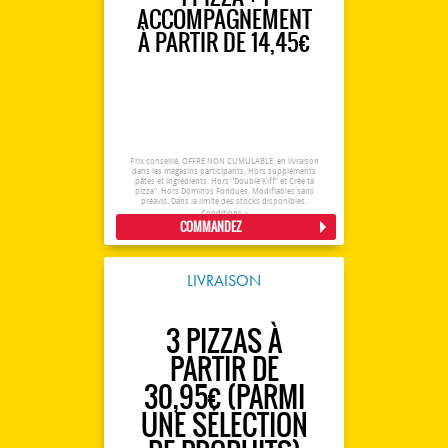
ACCOMPAGNEMENT
À PARTIR DE 14,45€
Prix conseillé. OFFRE NON CUMULABLE, en livraison
dans les magasins participants. Hors suppléments
pâtes et ingrédients. Hors "Double Kiff" et Crée ta
pizza". Hors Dominos Fondues. Modifiables sans
préavis. Dans la limite des stocks disponibles.
Conditions >
COMMANDEZ
LIVRAISON
3 PIZZAS À
PARTIR DE
30,95€ (PARMI
UNE SÉLECTION