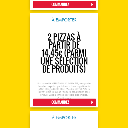
COMMANDEZ
À EMPORTER
2 PIZZAS À
PARTIR DE
14,45€ (PARMI
UNE SÉLECTION
DE PRODUITS)
Prix conseillé. OFFRE NON CUMULABLE, à emporter
dans les magasins participants. Hors suppléments
pâtes et ingrédients. Hors "Double Kiff" et Crée ta
pizza". Hors Dominos Fondues. Modifiables sans
préavis. Dans la limite des stocks disponibles.
Conditions >
COMMANDEZ
À EMPORTER