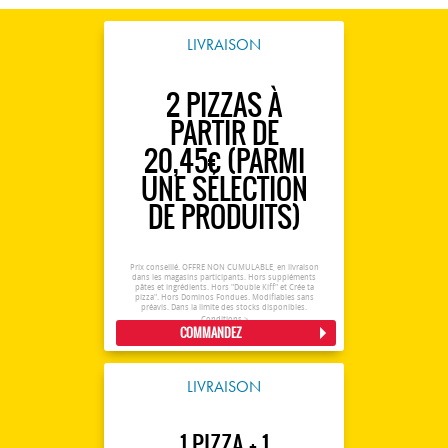
LIVRAISON
2 PIZZAS À
PARTIR DE
20,45€ (PARMI
UNE SÉLECTION
DE PRODUITS)
Prix conseillé. OFFRE NON CUMULABLE, en livraison
dans les magasins participants. Hors suppléments
pâtes et ingrédients. Hors "Double Kiff" et Crée ta
pizza". Hors Dominos Fondues. Modifiables sans
préavis. Dans la limite des stocks disponibles.
Conditions >
COMMANDEZ
LIVRAISON
1 PIZZA + 1