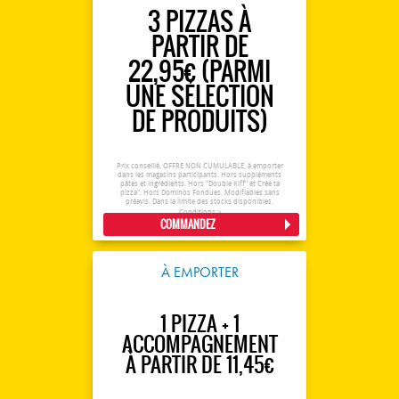
3 PIZZAS À
PARTIR DE
22,95€ (PARMI
UNE SÉLECTION
DE PRODUITS)
Prix conseillé. OFFRE NON CUMULABLE, à emporter
dans les magasins participants. Hors suppléments
pâtes et ingrédients. Hors "Double Kiff" et Crée ta
pizza". Hors Dominos Fondues. Modifiables sans
préavis. Dans la limite des stocks disponibles.
Conditions >
COMMANDEZ
À EMPORTER
1 PIZZA + 1
ACCOMPAGNEMENT
À PARTIR DE 11,45€