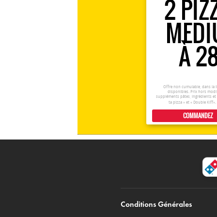
2 PIZ
MED
À 2
Offre non cumulable, dans la l
disponibles. Prix hors modi
suppléments pâtes, ingrédients e
ta pizza » et « Double Kiff»
COMMANDEZ
Conditions Générales