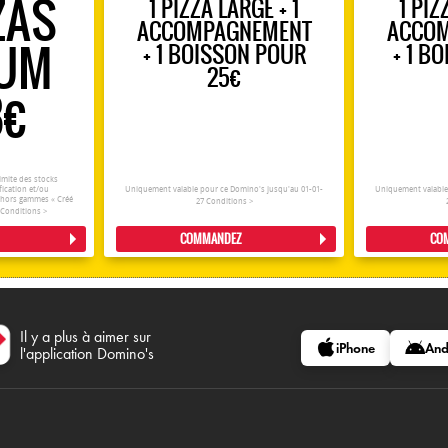
ZAS
1 PIZZA LARGE + 1
1 PIZ
ACCOMPAGNEMENT
ACCO
IUM
+ 1 BOISSON POUR
+ 1 B
25€
8€
imite des stocks
fication et/ou
Uniquement valable pour ce Domino's jusqu'au 01-01-
Uniquement valable
t hors gammes « Créé
27
Conditions >
.
Conditions >
COMMANDEZ
CO
Il y a plus à aimer sur
iPhone
And
l'application Domino's