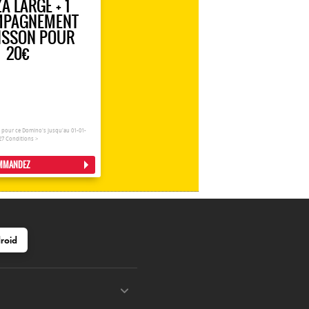
ZA LARGE + 1
MPAGNEMENT
OISSON POUR
20€
 pour ce Domino's jusqu'au 01-01-
27
Conditions >
MMANDEZ
roid