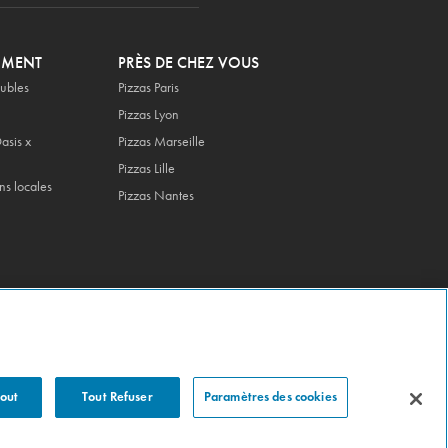
OMENT
PRÈS DE CHEZ VOUS
ubles
Pizzas Paris
Pizzas Lyon
asis x
Pizzas Marseille
Pizzas Lille
ns locales
Pizzas Nantes
Tout
Tout Refuser
Paramètres des cookies