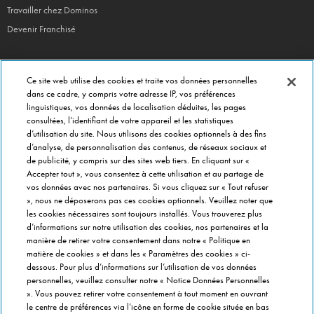
Travailler chez Dominos
Devenir Franchisé
Ce site web utilise des cookies et traite vos données personnelles
EN CE MOMENT
dans ce cadre, y compris votre adresse IP, vos préférences
linguistiques, vos données de localisation déduites, les pages
Bouchées Doubles
consultées, l’identifiant de votre appareil et les statistiques
Jours Fous
d’utilisation du site. Nous utilisons des cookies optionnels à des fins
d’analyse, de personnalisation des contenus, de réseaux sociaux et
Domino's x Oasis x Spiderman
de publicité, y compris sur des sites web tiers. En cliquant sur «
Nos opérations locales
Accepter tout », vous consentez à cette utilisation et au partage de
vos données avec nos partenaires. Si vous cliquez sur « Tout refuser
», nous ne déposerons pas ces cookies optionnels. Veuillez noter que
les cookies nécessaires sont toujours installés. Vous trouverez plus
PRÈS DE CHEZ VOUS
d’informations sur notre utilisation des cookies, nos partenaires et la
Pizzas Paris
manière de retirer votre consentement dans notre « Politique en
Pizzas Lyon
matière de cookies » et dans les « Paramètres des cookies » ci-
dessous. Pour plus d’informations sur l’utilisation de vos données
Pizzas Marseille
personnelles, veuillez consulter notre « Notice Données Personnelles
Pizzas Lille
». Vous pouvez retirer votre consentement à tout moment en ouvrant
le centre de préférences via l’icône en forme de cookie située en bas
Pizzas Nantes