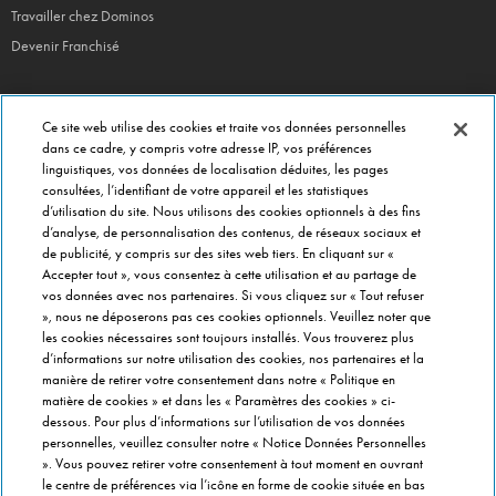
Travailler chez Dominos
Devenir Franchisé
Ce site web utilise des cookies et traite vos données personnelles
EN CE MOMENT
dans ce cadre, y compris votre adresse IP, vos préférences
linguistiques, vos données de localisation déduites, les pages
Bouchées Doubles
consultées, l’identifiant de votre appareil et les statistiques
Jours Fous
d’utilisation du site. Nous utilisons des cookies optionnels à des fins
d’analyse, de personnalisation des contenus, de réseaux sociaux et
Domino's x Oasis x Spiderman
de publicité, y compris sur des sites web tiers. En cliquant sur «
Nos opérations locales
Accepter tout », vous consentez à cette utilisation et au partage de
vos données avec nos partenaires. Si vous cliquez sur « Tout refuser
», nous ne déposerons pas ces cookies optionnels. Veuillez noter que
les cookies nécessaires sont toujours installés. Vous trouverez plus
PRÈS DE CHEZ VOUS
d’informations sur notre utilisation des cookies, nos partenaires et la
Pizzas Paris
manière de retirer votre consentement dans notre « Politique en
Pizzas Lyon
matière de cookies » et dans les « Paramètres des cookies » ci-
dessous. Pour plus d’informations sur l’utilisation de vos données
Pizzas Marseille
personnelles, veuillez consulter notre « Notice Données Personnelles
Pizzas Lille
». Vous pouvez retirer votre consentement à tout moment en ouvrant
le centre de préférences via l’icône en forme de cookie située en bas
Pizzas Nantes