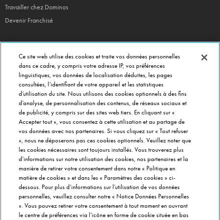
Travailler chez Dominos
Devenir Franchisé
Ce site web utilise des cookies et traite vos données personnelles
EN CE MOMENT
dans ce cadre, y compris votre adresse IP, vos préférences
linguistiques, vos données de localisation déduites, les pages
Bouchées Doubles
consultées, l’identifiant de votre appareil et les statistiques
Jours Fous
d’utilisation du site. Nous utilisons des cookies optionnels à des fins
d’analyse, de personnalisation des contenus, de réseaux sociaux et
Domino's x Oasis x Spiderman
de publicité, y compris sur des sites web tiers. En cliquant sur «
Nos opérations locales
Accepter tout », vous consentez à cette utilisation et au partage de
vos données avec nos partenaires. Si vous cliquez sur « Tout refuser
», nous ne déposerons pas ces cookies optionnels. Veuillez noter que
les cookies nécessaires sont toujours installés. Vous trouverez plus
PRÈS DE CHEZ VOUS
d’informations sur notre utilisation des cookies, nos partenaires et la
Pizzas Paris
manière de retirer votre consentement dans notre « Politique en
Pizzas Lyon
matière de cookies » et dans les « Paramètres des cookies » ci-
dessous. Pour plus d’informations sur l’utilisation de vos données
Pizzas Marseille
personnelles, veuillez consulter notre « Notice Données Personnelles
Pizzas Lille
». Vous pouvez retirer votre consentement à tout moment en ouvrant
le centre de préférences via l’icône en forme de cookie située en bas
Pizzas Nantes