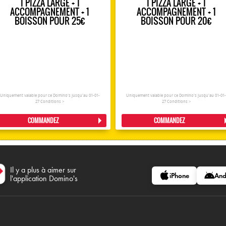
1 PIZZA LARGE + 1
1 PIZZA LARGE + 1
ACCOMPAGNEMENT + 1
ACCOMPAGNEMENT + 1
BOISSON POUR 25€
BOISSON POUR 20€
Uniquement valable pour ce Domino's jusqu'au 01-01-
Uniquement valable pour ce Domino's jusqu'au 01-01
27
Conditions >
27
Conditions >
COMMANDEZ
COMMANDEZ
Il y a plus à aimer sur
iPhone
And
l'application Domino's