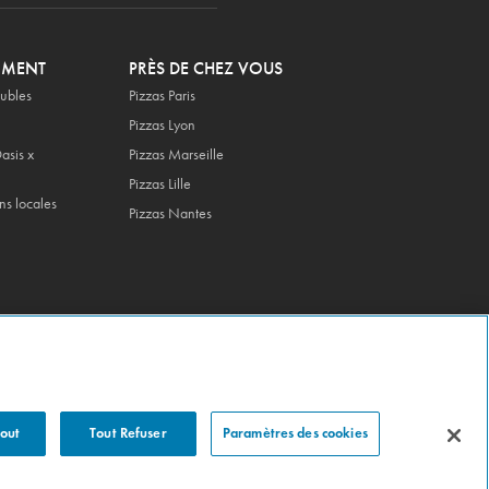
OMENT
PRÈS DE CHEZ VOUS
ubles
Pizzas Paris
Pizzas Lyon
asis x
Pizzas Marseille
Pizzas Lille
ns locales
Pizzas Nantes
Tout
Tout Refuser
Paramètres des cookies