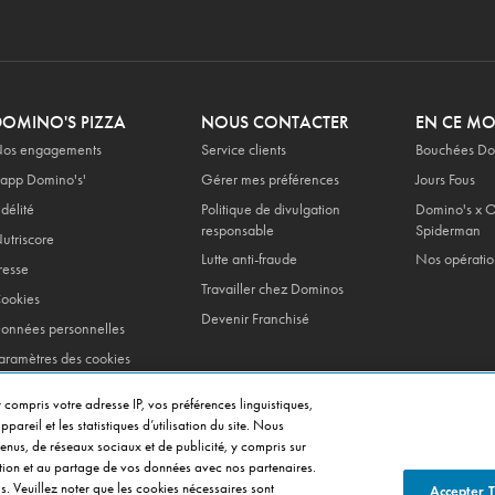
DOMINO'S PIZZA
NOUS CONTACTER
EN CE M
os engagements
Service clients
Bouchées Do
'app Domino's'
Gérer mes préférences
Jours Fous
idélité
Politique de divulgation
Domino's x O
responsable
Spiderman
utriscore
Lutte anti-fraude
Nos opératio
resse
Travailler chez Dominos
ookies
Devenir Franchisé
onnées personnelles
aramètres des cookies
entions legales
 compris votre adresse IP, vos préférences linguistiques,
onditions generales de
pareil et les statistiques d’utilisation du site. Nous
ente
tenus, de réseaux sociaux et de publicité, y compris sur
isation et au partage de vos données avec nos partenaires.
s. Veuillez noter que les cookies nécessaires sont
Accepter 