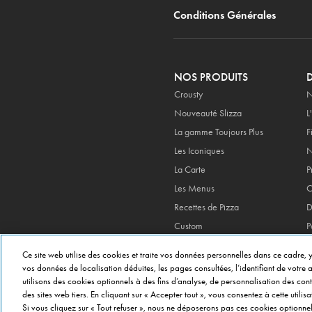
Conditions Générales
NOS PRODUITS
Crousty
N
Nouveauté Slizza
L
La gamme Toujours Plus
F
Les Iconiques
N
La Carte
P
Les Menus
C
Recettes de Pizza
D
Custom
P
Double Kiff
M
Ce site web utilise des cookies et traite vos données personnelles dans ce cadre, y
My Domino's Box
C
vos données de localisation déduites, les pages consultées, l’identifiant de votre ap
v
utilisons des cookies optionnels à des fins d’analyse, de personnalisation des con
des sites web tiers. En cliquant sur « Accepter tout », vous consentez à cette util
Si vous cliquez sur « Tout refuser », nous ne déposerons pas ces cookies optionnel