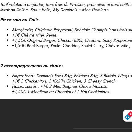
Tarif valable à emporter, hors frais de livraison, promotion et hors coûts 
livraison limitée. Box = boîte, My Domino's = Mon Domino's
Pizza solo ou Cal'z
Margherita, Originale Pepperoni, Spéciale Champis (sans frais s
+1€ Chèvre Miel, Reine.
+1,50€ Original Burger, Chicken BBQ, Océana, Spicy Pepperoni
+1,50€ Beef Burger, Poulet-Cheddar, Poulet-Curry, Chèvre-Mie
2 accompagnements au choix :
Finger food :
Domino’s Fries 85g, Potatoes 85g, 3 Buffalo Wings s
+1€ 3 Chickenito’s, 3 Kick’N Chicken, 3 Cheesy Crunch.
Plaisirs sucrés : +1€ 2 Mini Beignets Choco-Noisette.
+1,50€ 1 Moelleux au Chocolat et 1 Hot Cookiminos.