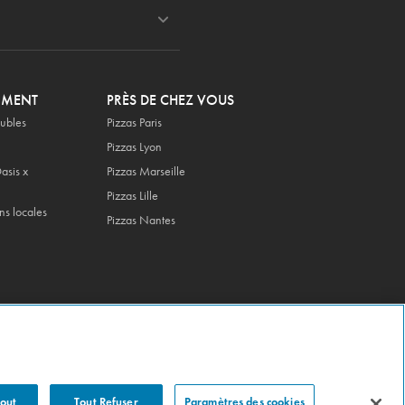
OMENT
PRÈS DE CHEZ VOUS
ubles
Pizzas Paris
Pizzas Lyon
asis x
Pizzas Marseille
Pizzas Lille
ns locales
Pizzas Nantes
Tout
Tout Refuser
Paramètres des cookies