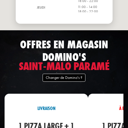
18:00 - 22:00
11:00 - 14:00
JEUDI
18:00 - 22:00
11:00 - 14:00
VENDREDI
18:00 - 22:30
11:00 - 14:00
SAMEDI
18:00 - 22:30
OFFRES EN MAGASIN
DOMINO'S
SAINT-MALO PARAMÉ
Changer de Domino's ?
LIVRAISON
À EM
1 PIZZA LARGE + 1
1 PIZZA