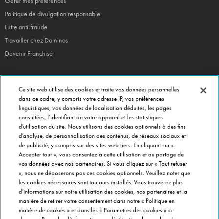
Gérer mes préférences
Politique de divulgation responsable
Lutte anti-fraude
Travailler chez Dominos
Devenir Franchisé
Ce site web utilise des cookies et traite vos données personnelles
EN CE MOMENT
dans ce cadre, y compris votre adresse IP, vos préférences
linguistiques, vos données de localisation déduites, les pages
Bouchées Doubles
consultées, l’identifiant de votre appareil et les statistiques
Jours Fous
d’utilisation du site. Nous utilisons des cookies optionnels à des fins
Domino's x Oasis x Spiderman
d’analyse, de personnalisation des contenus, de réseaux sociaux et
de publicité, y compris sur des sites web tiers. En cliquant sur «
Nos opérations locales
Accepter tout », vous consentez à cette utilisation et au partage de
vos données avec nos partenaires. Si vous cliquez sur « Tout refuser
», nous ne déposerons pas ces cookies optionnels. Veuillez noter que
PRÈS DE CHEZ VOUS
les cookies nécessaires sont toujours installés. Vous trouverez plus
d’informations sur notre utilisation des cookies, nos partenaires et la
Pizzas Paris
manière de retirer votre consentement dans notre « Politique en
Pizzas Lyon
matière de cookies » et dans les « Paramètres des cookies » ci-