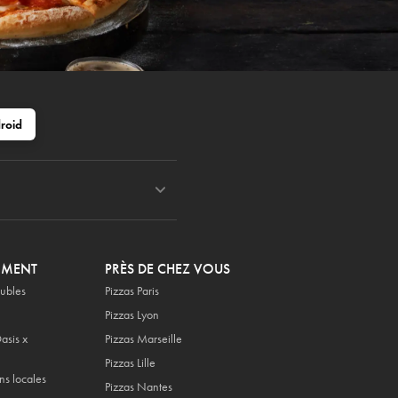
roid
OMENT
PRÈS DE CHEZ VOUS
ubles
Pizzas Paris
Pizzas Lyon
asis x
Pizzas Marseille
Pizzas Lille
ns locales
Pizzas Nantes