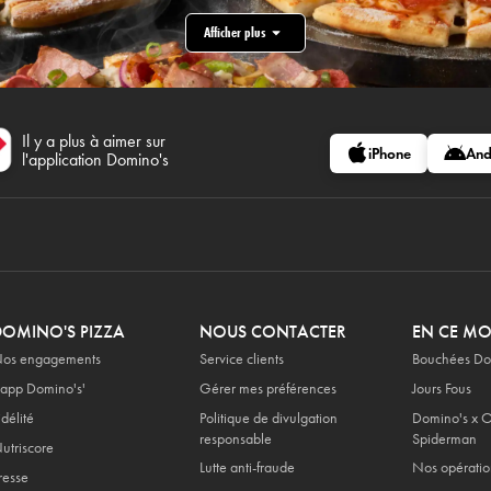
Afficher plus
Il y a plus à aimer sur
iPhone
And
l'application Domino's
DOMINO'S PIZZA
NOUS CONTACTER
EN CE M
os engagements
Service clients
Bouchées Do
'app Domino's'
Gérer mes préférences
Jours Fous
idélité
Politique de divulgation
Domino's x O
responsable
Spiderman
utriscore
Lutte anti-fraude
Nos opératio
resse