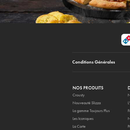
Conditions Générales
NOS PRODUITS
Crousty
N
Nouveauté Slizza
L
La gamme Toujours Plus
F
Les Iconiques
N
La Carte
P