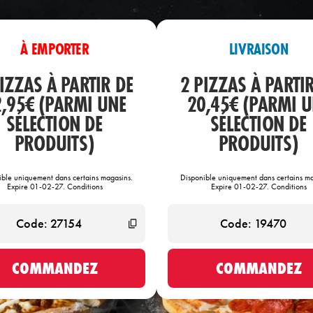
À EMPORTER
LIVRAISON
IZZAS À PARTIR DE
2 PIZZAS À PARTI
,95€ (PARMI UNE
20,45€ (PARMI 
SÉLECTION DE
SÉLECTION DE
PRODUITS)
PRODUITS)
ible uniquement dans certains magasins.
Disponible uniquement dans certains ma
Expire 01-02-27. Conditions
Expire 01-02-27. Conditions
COMMANDEZ
COMMANDEZ