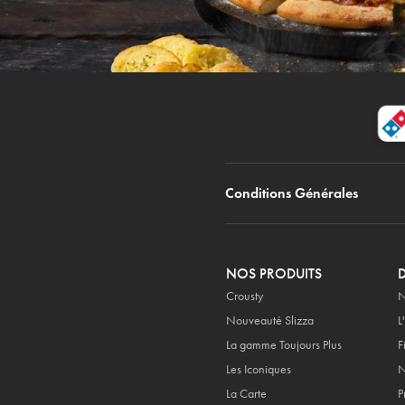
Conditions Générales
NOS PRODUITS
Crousty
N
Nouveauté Slizza
L
La gamme Toujours Plus
F
Les Iconiques
N
La Carte
P