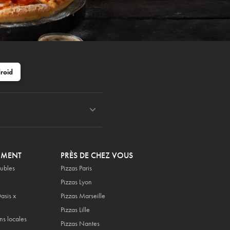
roid
OMENT
PRÈS DE CHEZ VOUS
ubles
Pizzas Paris
Pizzas Lyon
asis x
Pizzas Marseille
Pizzas Lille
ns locales
Pizzas Nantes