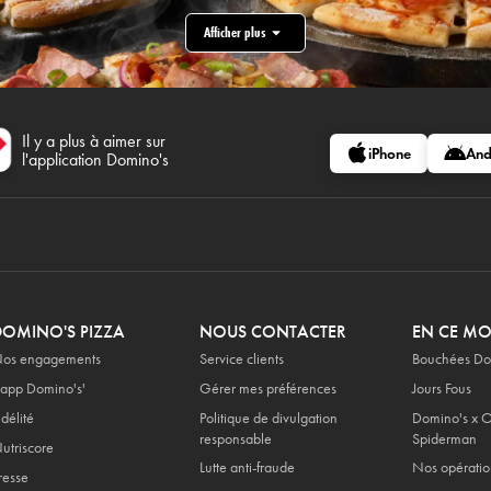
Afficher plus
Il y a plus à aimer sur
iPhone
And
l'application Domino's
DOMINO'S PIZZA
NOUS CONTACTER
EN CE M
os engagements
Service clients
Bouchées Do
'app Domino's'
Gérer mes préférences
Jours Fous
idélité
Politique de divulgation
Domino's x O
responsable
Spiderman
utriscore
Lutte anti-fraude
Nos opératio
resse