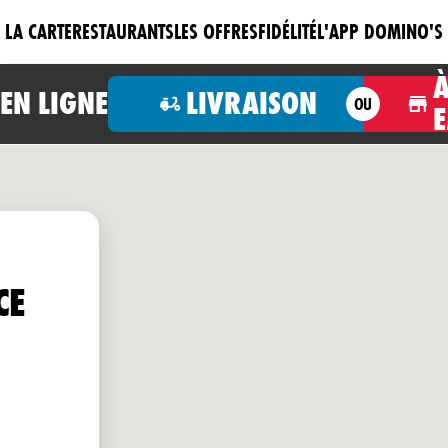
LA CARTE
RESTAURANTS
LES OFFRES
FIDÉLITÉ
L'APP DOMINO'S
N LIGNE
LIVRAISON
OU
CE