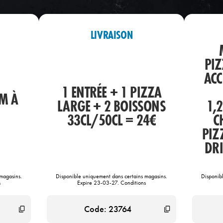
LIVRAISON
PIZ
AC
1 ENTRÉE + 1 PIZZA
M À
LARGE + 2 BOISSONS
1,
33CL/50CL = 24€
C
PIZ
DRI
magasins.
Disponible uniquement dans certains magasins.
Disponib
s
Expire 23-03-27. Conditions