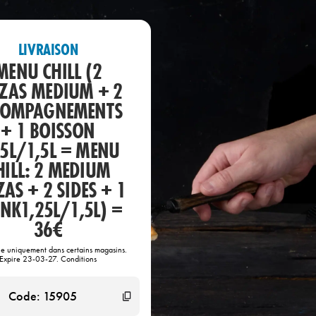
LIVRAISON
MENU CHILL (2
ZAS MEDIUM + 2
COMPAGNEMENTS
+ 1 BOISSON
25L/1,5L = MENU
HILL: 2 MEDIUM
ZAS + 2 SIDES + 1
NK1,25L/1,5L) =
36€
le uniquement dans certains magasins.
Expire 23-03-27. Conditions