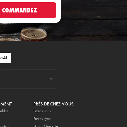
COMMANDEZ
roid
OMENT
PRÈS DE CHEZ VOUS
ubles
Pizzas Paris
Pizzas Lyon
asis x
Pizzas Marseille