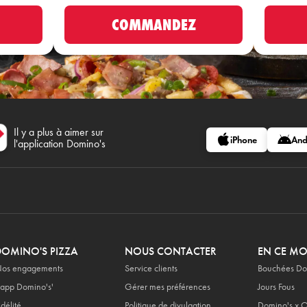
COMMANDEZ
Il y a plus à aimer sur
iPhone
And
l'application Domino's
DOMINO'S PIZZA
NOUS CONTACTER
EN CE M
os engagements
Service clients
Bouchées Do
'app Domino's'
Gérer mes préférences
Jours Fous
idélité
Politique de divulgation
Domino's x O