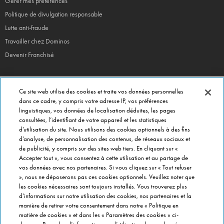
Gérer mes préférences
Politique de divulgation responsable
Lutte anti-fraude
Travailler chez Dominos
Devenir Franchisé
Ce site web utilise des cookies et traite vos données personnelles
EN CE MOMENT
dans ce cadre, y compris votre adresse IP, vos préférences
linguistiques, vos données de localisation déduites, les pages
Bouchées Doubles
consultées, l’identifiant de votre appareil et les statistiques
Jours Fous
d’utilisation du site. Nous utilisons des cookies optionnels à des fins
Domino's x Oasis x Spiderman
d’analyse, de personnalisation des contenus, de réseaux sociaux et
de publicité, y compris sur des sites web tiers. En cliquant sur «
Nos opérations locales
Accepter tout », vous consentez à cette utilisation et au partage de
vos données avec nos partenaires. Si vous cliquez sur « Tout refuser
», nous ne déposerons pas ces cookies optionnels. Veuillez noter que
PRÈS DE CHEZ VOUS
les cookies nécessaires sont toujours installés. Vous trouverez plus
d’informations sur notre utilisation des cookies, nos partenaires et la
Pizzas Paris
manière de retirer votre consentement dans notre « Politique en
Pizzas Lyon
matière de cookies » et dans les « Paramètres des cookies » ci-