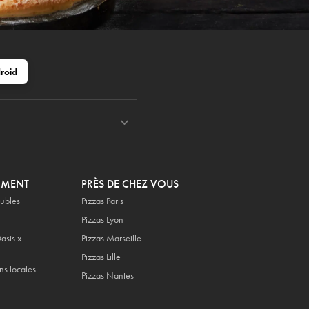
roid
OMENT
PRÈS DE CHEZ VOUS
ubles
Pizzas Paris
Pizzas Lyon
asis x
Pizzas Marseille
Pizzas Lille
ns locales
Pizzas Nantes