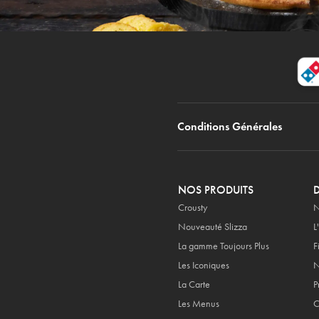
Conditions Générales
NOS PRODUITS
Crousty
N
Nouveauté Slizza
L
La gamme Toujours Plus
F
Les Iconiques
N
La Carte
P
Les Menus
C