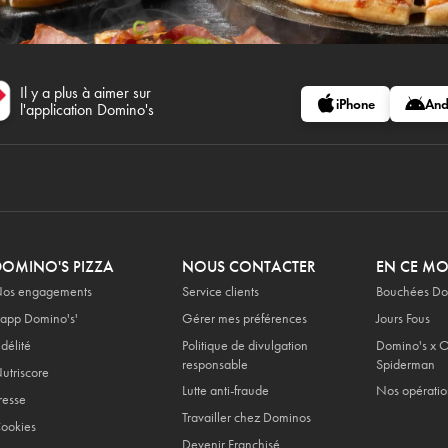
Il y a plus à aimer sur
iPhone
And
l'application Domino's
DOMINO'S PIZZA
NOUS CONTACTER
EN CE M
os engagements
Service clients
Bouchées Do
'app Domino's'
Gérer mes préférences
Jours Fous
idélité
Politique de divulgation
Domino's x O
responsable
Spiderman
utriscore
Lutte anti-fraude
Nos opératio
resse
Travailler chez Dominos
ookies
Devenir Franchisé