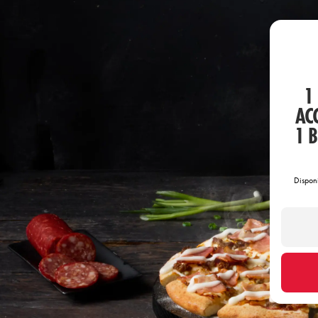
1
AC
1 
Dispon