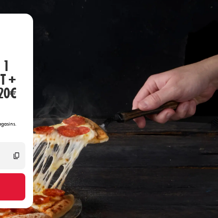
 1
T +
20€
gasins.