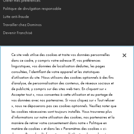
Gérer mes préférences
Politique de divulgation responsable
Lutte anti-fraude
Travailler chez Dominos
Devenir Franchisé
Ce site web utilise des cookies et traite vos données personnelles
EN CE MOMENT
dans ce cadre, y compris votre adresse IP, vos préférences
linguistiques, vos données de localisation déduites, les pages
Bouchées Doubles
consultées, l’identifiant de votre appareil et les statistiques
Jours Fous
d’utilisation du site. Nous utilisons des cookies optionnels à des fins
Domino's x Oasis x Spiderman
d’analyse, de personnalisation des contenus, de réseaux sociaux et
de publicité, y compris sur des sites web tiers. En cliquant sur «
Nos opérations locales
Accepter tout », vous consentez à cette utilisation et au partage de
vos données avec nos partenaires. Si vous cliquez sur « Tout refuser
», nous ne déposerons pas ces cookies optionnels. Veuillez noter que
PRÈS DE CHEZ VOUS
les cookies nécessaires sont toujours installés. Vous trouverez plus
d’informations sur notre utilisation des cookies, nos partenaires et la
Pizzas Paris
manière de retirer votre consentement dans notre « Politique en
Pizzas Lyon
matière de cookies » et dans les « Paramètres des cookies » ci-