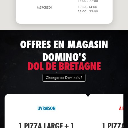
18:00 - 22:00
11:30 - 14:00
MERCREDI
18:00 - 22:00
11:30 - 14:00
JEUDI
18:00 - 22:00
11:30 - 14:00
VENDREDI
18:00 - 22:30
OFFRES EN MAGASIN
DOMINO'S
DOL DE BRETAGNE
Changer de Domino's ?
LIVRAISON
À EM
1 PIZZA LARGE + 1
1 PIZZA