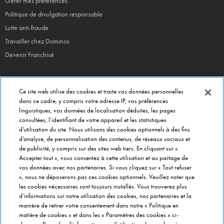
Gérer mes préférences
Politique de divulgation responsable
Lutte anti-fraude
Travailler chez Dominos
Devenir Franchisé
Ce site web utilise des cookies et traite vos données personnelles
EN CE MOMENT
dans ce cadre, y compris votre adresse IP, vos préférences
linguistiques, vos données de localisation déduites, les pages
Bouchées Doubles
consultées, l’identifiant de votre appareil et les statistiques
Jours Fous
d’utilisation du site. Nous utilisons des cookies optionnels à des fins
Domino's x Oasis x Spiderman
d’analyse, de personnalisation des contenus, de réseaux sociaux et
de publicité, y compris sur des sites web tiers. En cliquant sur «
Nos opérations locales
Accepter tout », vous consentez à cette utilisation et au partage de
vos données avec nos partenaires. Si vous cliquez sur « Tout refuser
», nous ne déposerons pas ces cookies optionnels. Veuillez noter que
PRÈS DE CHEZ VOUS
les cookies nécessaires sont toujours installés. Vous trouverez plus
d’informations sur notre utilisation des cookies, nos partenaires et la
Pizzas Paris
manière de retirer votre consentement dans notre « Politique en
Pizzas Lyon
matière de cookies » et dans les « Paramètres des cookies » ci-