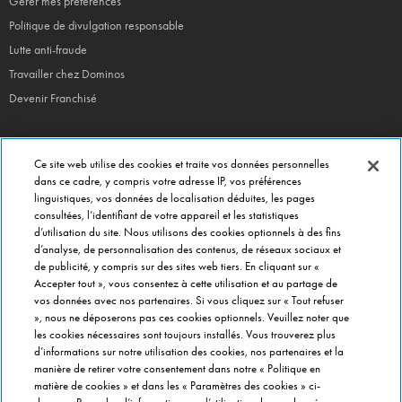
Gérer mes préférences
Politique de divulgation responsable
Lutte anti-fraude
Travailler chez Dominos
Devenir Franchisé
Ce site web utilise des cookies et traite vos données personnelles
EN CE MOMENT
dans ce cadre, y compris votre adresse IP, vos préférences
linguistiques, vos données de localisation déduites, les pages
Bouchées Doubles
consultées, l’identifiant de votre appareil et les statistiques
Jours Fous
d’utilisation du site. Nous utilisons des cookies optionnels à des fins
Domino's x Oasis x Spiderman
d’analyse, de personnalisation des contenus, de réseaux sociaux et
de publicité, y compris sur des sites web tiers. En cliquant sur «
Nos opérations locales
Accepter tout », vous consentez à cette utilisation et au partage de
vos données avec nos partenaires. Si vous cliquez sur « Tout refuser
», nous ne déposerons pas ces cookies optionnels. Veuillez noter que
PRÈS DE CHEZ VOUS
les cookies nécessaires sont toujours installés. Vous trouverez plus
d’informations sur notre utilisation des cookies, nos partenaires et la
Pizzas Paris
manière de retirer votre consentement dans notre « Politique en
Pizzas Lyon
matière de cookies » et dans les « Paramètres des cookies » ci-