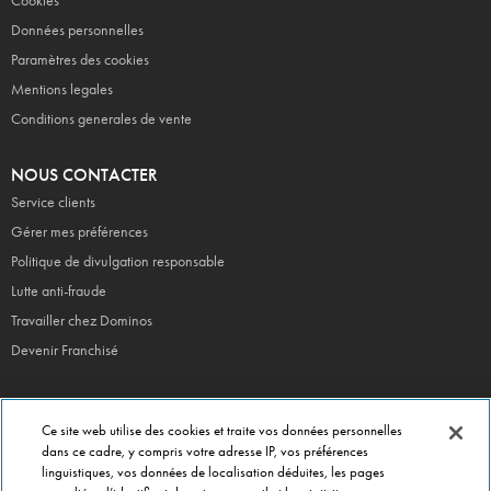
Cookies
Données personnelles
Paramètres des cookies
Mentions legales
Conditions generales de vente
NOUS CONTACTER
Service clients
Gérer mes préférences
Politique de divulgation responsable
Lutte anti-fraude
Travailler chez Dominos
Devenir Franchisé
Ce site web utilise des cookies et traite vos données personnelles
EN CE MOMENT
dans ce cadre, y compris votre adresse IP, vos préférences
linguistiques, vos données de localisation déduites, les pages
Bouchées Doubles