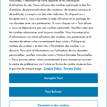
consultées, l’identifiant de votre appareil et les statistiques
Jours Fous
d’utilisation du site. Nous utilisons des cookies optionnels à des fins
Domino's x Oasis x Spiderman
d’analyse, de personnalisation des contenus, de réseaux sociaux et
de publicité, y compris sur des sites web tiers. En cliquant sur «
Nos opérations locales
Accepter tout », vous consentez à cette utilisation et au partage de
vos données avec nos partenaires. Si vous cliquez sur « Tout refuser
», nous ne déposerons pas ces cookies optionnels. Veuillez noter que
PRÈS DE CHEZ VOUS
les cookies nécessaires sont toujours installés. Vous trouverez plus
d’informations sur notre utilisation des cookies, nos partenaires et la
Pizzas Paris
manière de retirer votre consentement dans notre « Politique en
Pizzas Lyon
matière de cookies » et dans les « Paramètres des cookies » ci-
dessous. Pour plus d’informations sur l’utilisation de vos données
Pizzas Marseille
personnelles, veuillez consulter notre « Notice Données Personnelles
Pizzas Lille
». Vous pouvez retirer votre consentement à tout moment en ouvrant
le centre de préférences via l’icône en forme de cookie située en bas
Pizzas Nantes
à gauche de chaque page.
Cookie Policy
Privacy Policy
Accepter Tout
Tout Refuser
Pour votre santé, mangez au moins cinq fruits et légumes par jour
Paramètres des cookies