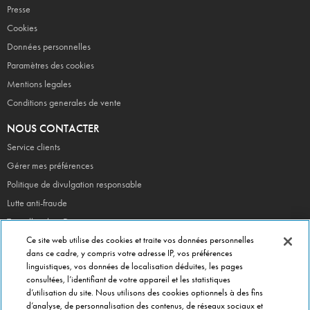
Presse
Cookies
Données personnelles
Paramètres des cookies
Mentions legales
Conditions generales de vente
NOUS CONTACTER
Service clients
Gérer mes préférences
Politique de divulgation responsable
Lutte anti-fraude
Travailler chez Dominos
Devenir Franchisé
Ce site web utilise des cookies et traite vos données personnelles
dans ce cadre, y compris votre adresse IP, vos préférences
linguistiques, vos données de localisation déduites, les pages
consultées, l’identifiant de votre appareil et les statistiques
EN CE MOMENT
d’utilisation du site. Nous utilisons des cookies optionnels à des fins
Bouchées Doubles
d’analyse, de personnalisation des contenus, de réseaux sociaux et