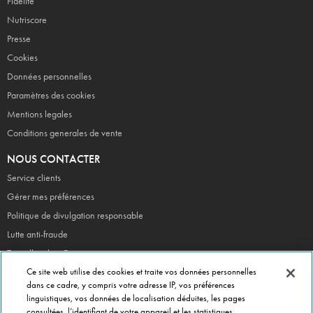
Fidélité
Nutriscore
Presse
Cookies
Données personnelles
Paramètres des cookies
Mentions legales
Conditions generales de vente
NOUS CONTACTER
Service clients
Gérer mes préférences
Politique de divulgation responsable
Lutte anti-fraude
Travailler chez Dominos
Devenir Franchisé
Ce site web utilise des cookies et traite vos données personnelles
dans ce cadre, y compris votre adresse IP, vos préférences
linguistiques, vos données de localisation déduites, les pages
consultées, l’identifiant de votre appareil et les statistiques