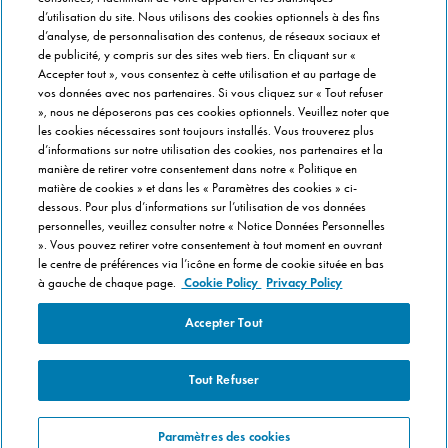
EN CE MOMENT
d’utilisation du site. Nous utilisons des cookies optionnels à des fins
Bouchées Doubles
d’analyse, de personnalisation des contenus, de réseaux sociaux et
de publicité, y compris sur des sites web tiers. En cliquant sur «
Jours Fous
Accepter tout », vous consentez à cette utilisation et au partage de
Domino's x Oasis x Spiderman
vos données avec nos partenaires. Si vous cliquez sur « Tout refuser
Nos opérations locales
», nous ne déposerons pas ces cookies optionnels. Veuillez noter que
les cookies nécessaires sont toujours installés. Vous trouverez plus
d’informations sur notre utilisation des cookies, nos partenaires et la
PRÈS DE CHEZ VOUS
manière de retirer votre consentement dans notre « Politique en
matière de cookies » et dans les « Paramètres des cookies » ci-
Pizzas Paris
dessous. Pour plus d’informations sur l’utilisation de vos données
Pizzas Lyon
personnelles, veuillez consulter notre « Notice Données Personnelles
». Vous pouvez retirer votre consentement à tout moment en ouvrant
Pizzas Marseille
le centre de préférences via l’icône en forme de cookie située en bas
Pizzas Lille
à gauche de chaque page.
Cookie Policy
Privacy Policy
Pizzas Nantes
Accepter Tout
Tout Refuser
Pour votre santé, mangez au moins cinq fruits et légumes par jour
Paramètres des cookies