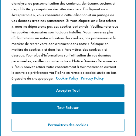
Bouchées Doubles
d’analyse, de personnalisation des contenus, de réseaux sociaux et
de publicité, y compris sur des sites web tiers. En cliquant sur «
Jours Fous
Accepter tout », vous consentez à cette utilisation et au partage de
Domino's x Oasis x Spiderman
vos données avec nos partenaires. Si vous cliquez sur « Tout refuser
Nos opérations locales
», nous ne déposerons pas ces cookies optionnels. Veuillez noter que
les cookies nécessaires sont toujours installés. Vous trouverez plus
d’informations sur notre utilisation des cookies, nos partenaires et la
PRÈS DE CHEZ VOUS
manière de retirer votre consentement dans notre « Politique en
matière de cookies » et dans les « Paramètres des cookies » ci-
Pizzas Paris
dessous. Pour plus d’informations sur l’utilisation de vos données
Pizzas Lyon
personnelles, veuillez consulter notre « Notice Données Personnelles
». Vous pouvez retirer votre consentement à tout moment en ouvrant
Pizzas Marseille
le centre de préférences via l’icône en forme de cookie située en bas
Pizzas Lille
à gauche de chaque page.
Cookie Policy
Privacy Policy
Pizzas Nantes
Accepter Tout
Tout Refuser
Pour votre santé, mangez au moins cinq fruits et légumes par jour
Paramètres des cookies
www.mangerbouger.fr