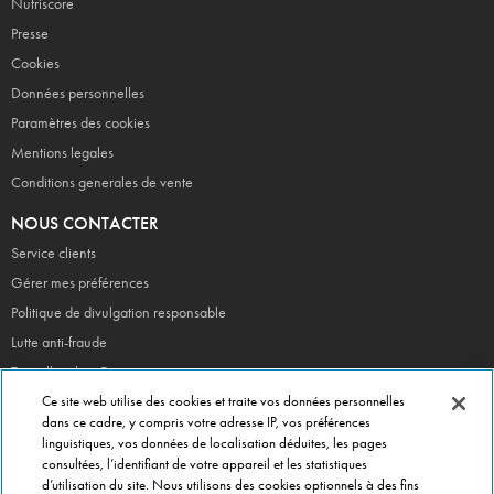
Nutriscore
Presse
Cookies
Données personnelles
Paramètres des cookies
Mentions legales
Conditions generales de vente
NOUS CONTACTER
Service clients
Gérer mes préférences
Politique de divulgation responsable
Lutte anti-fraude
Travailler chez Dominos
Devenir Franchisé
Ce site web utilise des cookies et traite vos données personnelles
dans ce cadre, y compris votre adresse IP, vos préférences
linguistiques, vos données de localisation déduites, les pages
consultées, l’identifiant de votre appareil et les statistiques
EN CE MOMENT
d’utilisation du site. Nous utilisons des cookies optionnels à des fins