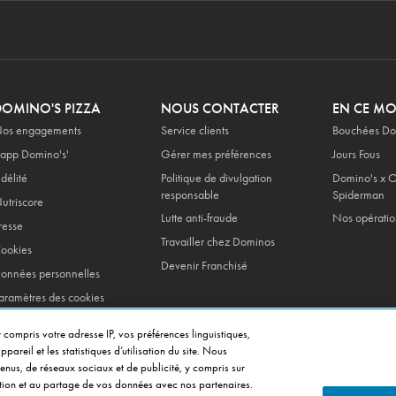
DOMINO'S PIZZA
NOUS CONTACTER
EN CE M
os engagements
Service clients
Bouchées Do
'app Domino's'
Gérer mes préférences
Jours Fous
idélité
Politique de divulgation
Domino's x O
responsable
Spiderman
utriscore
Lutte anti-fraude
Nos opératio
resse
Travailler chez Dominos
ookies
Devenir Franchisé
onnées personnelles
aramètres des cookies
entions legales
 compris votre adresse IP, vos préférences linguistiques,
onditions generales de
pareil et les statistiques d’utilisation du site. Nous
ente
tenus, de réseaux sociaux et de publicité, y compris sur
isation et au partage de vos données avec nos partenaires.