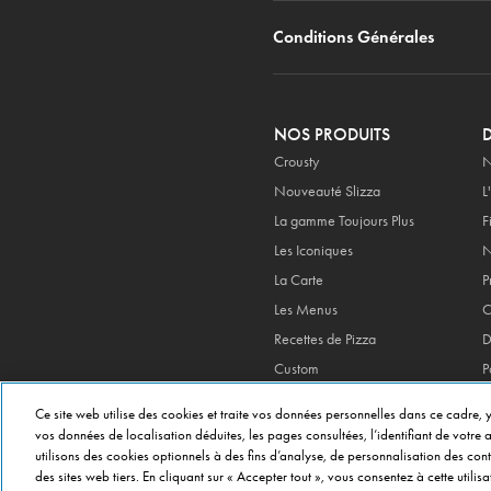
Conditions Générales
NOS PRODUITS
Crousty
N
Nouveauté Slizza
L
La gamme Toujours Plus
F
Les Iconiques
N
La Carte
P
Les Menus
C
Recettes de Pizza
D
Custom
P
Double Kiff
M
Ce site web utilise des cookies et traite vos données personnelles dans ce cadre, y
My Domino's Box
C
vos données de localisation déduites, les pages consultées, l’identifiant de votre ap
v
utilisons des cookies optionnels à des fins d’analyse, de personnalisation des con
des sites web tiers. En cliquant sur « Accepter tout », vous consentez à cette util