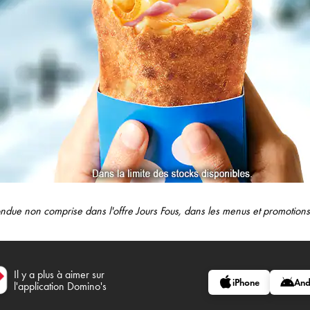
 Fondue non comprise dans l'offre Jours Fous, dans les menus et promotio
Il y a plus à aimer sur
iPhone
And
l'application Domino's