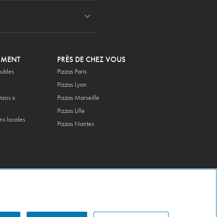
OMENT
PRÈS DE CHEZ VOUS
ubles
Pizzas Paris
Pizzas Lyon
asis x
Pizzas Marseille
Pizzas Lille
ns locales
Pizzas Nantes