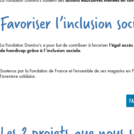
La Fondation Domino’s soutient des
actions éducatives menées en fave
La Fondation Domino’s a pour but de contribuer à favoriser
l’égal accès
de handicap grâce à l’inclusion sociale
.
Soutenus par la Fondation de France et l’ensemble de ses magasins en F
l’aventure solidaire.
F